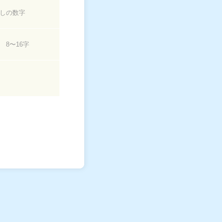
しの数字
 8〜16字