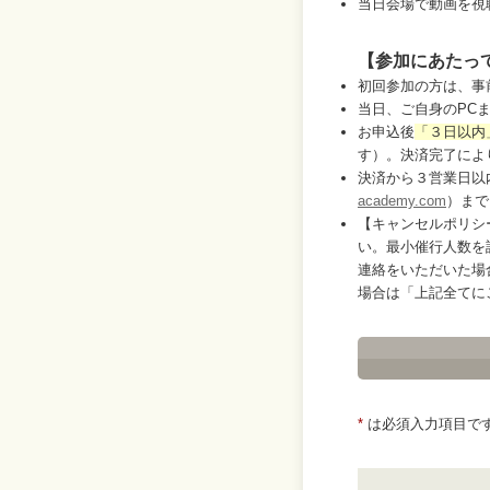
当日会場で動画を視
【参加にあたっ
初回参加の方は、事
当日、ご自身のPC
お申込後
「３日以内
す）。決済完了によ
決済から３営業日以
academy.com
）まで
【キャンセルポリシ
い。最小催行人数を
連絡をいただいた場
場合は「上記全てに
*
は必須入力項目で