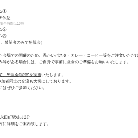
ーム①
ンチ休憩
集合時間は13時
ーム②
ーム③
了後、希望者のみで懇親会）
た会場での開催のため、温かいパスタ・カレー・コーヒー等をご注文いただ
等がある場合には、ご自身で事前に昼食のご準備をお願いいたします。
て、懇親会(実費)を実施
いたします。
加者同士の交流も大切にしております。
にはぜひご参加ください。
/永田町駅徒歩2分
方に詳細をご案内致します。