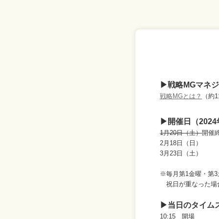
▶戦略MGマネ
戦略MGとは？
（約
▶開催日（202
1月20日（土）
開催
2月18日（日）
3月23日（土）
※毎月第1金曜・第
祝日が重なった場合
▶当日のタイム
10:15 開場