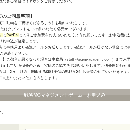
聴なさる場合はイヤホンをご持参ください。
てのご同意事項】
前に動画をご視聴くださるようにお願いいたします。
またはタブレットをご持参いただく必要がございます。
」
に
PayPal
によりご参加費をお支払いただくようお願いします（お申込後に
りお申込が確定します。
内に事務局より確認メールをお送りします。確認メールが届かない場合には
ご連絡ください。
ー】ご都合が悪くなった場合は事務局（
staff@scion-academy.com
）までお
設定している研修のため、皆様のご協力をお願いいたします。研修開始時刻
合は、3ヶ月以内に開催する弊社主催の戦略MGにお振替させていただきます
ご同意いただいた」ものとします。
戦略MGマネジメントゲーム お申込み
す。