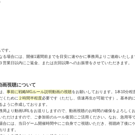
)
名です。
る場合には、開催1週間前までを目安に速やかに事務局よりご連絡いたしま
営業日以内にご返金、または次回以降へのお振替をさせていただきます。
動画視聴について
は、
事前に戦略MGルール説明動画の視聴
をお願いしております。1本10分程
だくために
２時間半程度
必要です（ただし、倍速再生が可能です）。基本的
るように作成しております。
務局より動画URLをお送りしますので、動画視聴のお時間の確保をよろしく
いただけますので、ご参加前のルール復習にご活用ください。なお、急用等
場合には、当日ゲーム開催時間中にご自身でご視聴いただき、視聴終了後に
おります。