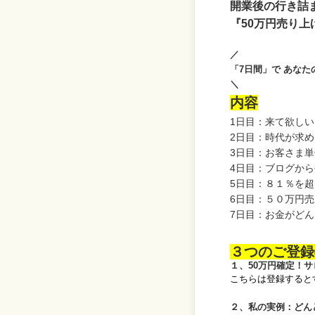
開業後の行き詰
『50万円売り
／
「7日間」で
あなた
＼
内容
1日目：来て欲し
2日目：時代が求
3日目：お客さま
4日目：ブログか
5日目：８１％を
6日目：
５０万円売
7日目：お金がど
３つのご登録
１、50万円確定！サ
こちらは登録すると
２、私の実例：どん