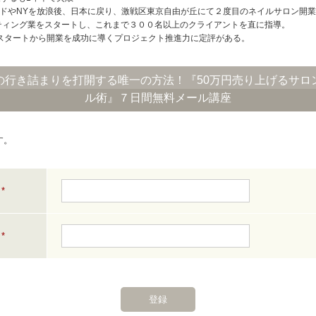
ドやNYを放浪後、日本に戻り、激戦区東京自由が丘にて２度目のネイルサロン開
ルティング業をスタートし、これまで３００名以上のクライアントを直に指導。
スタートから開業を成功に導くプロジェクト推進力に定評がある。
の行き詰まりを打開する唯一の方法！『50万円売り上げるサロ
ル術』７日間無料メール講座
す。
*
*