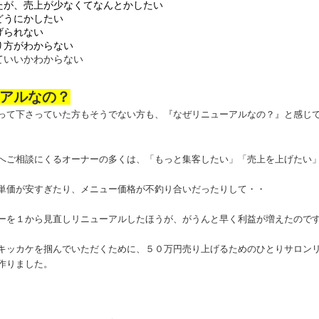
たが、売上が少なくてなんとかしたい
どうにかしたい
げられない
り方がわからない
ていいかわからない
アルなの？
って下さっていた方もそうでない方も、『なぜリニューアルなの？』と感じ
へご相談にくるオーナーの多くは、「もっと集客したい」「売上を上げたい
単価が安すぎたり、メニュー価格が不釣り合いだったりして・・
ーを１から見直しリニューアルしたほうが、がうんと早く利益が増えたので
キッカケを掴んでいただくために、５０万円売り上げるためのひとりサロン
作りました。