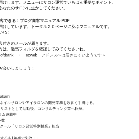
届けします。メニューはサロン運営でいちばん重要なポイント。
あなたのサロンに生かしてください。
集客できる！ブログ集客マニュアル PDF
届けしています。トータル２０ページに及ぶマニュアルです。
いね！
典付きのメールが届きます。
方は、迷惑フォルダを確認してみてくださいね。
・ softbank ・ ezweb アドレスへは届きにくいようです＞
お会いしましょう！
akami
ネイルサロンやアイサロンの開発業務を数多く手掛ける。
イリストとして活動後、コンサルティング業へ転身。
ラム連載中
多数
クール「サロン経営特別授業」担当
業するも1年半で失敗・・