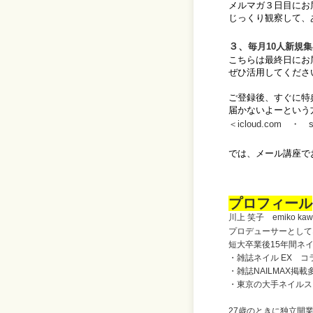
メルマガ３日目にお
じっくり観察して、
３、
毎月10人新規
こちらは最終日にお
ぜひ活用してくださ
ご登録後、すぐに特
届かないよーという
＜icloud.com 
では、メール講座で
プロフィール
川上 笑子 emiko kaw
プロデューサーとして
短大卒業後15年間ネ
・雑誌ネイル EX コ
・雑誌NAILMAX掲載
・東京の大手ネイルス
27歳のときに独立開