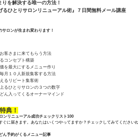
まりを解決する唯一の方法！
上げるひとりサロンリニューアル術』７日間無料メール講座
のサロンが生まれ変わります！
いお客さまに来てもらう方法
めるコンセプト構築
単価を最大にするメニュー作り
ら毎月１０人新規集客する方法
超えるリピート集客術
上るひとりサロンの３つの数字
んどん入ってくるオーナーマインド
特典！
ロンリニューアル成功チェックリスト100
すぐに届きます。あなたはいくつやってますか？チェックしてみてください
どん予約がくるメニュー記事