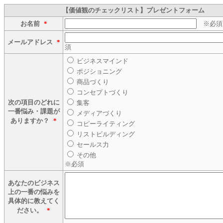
【価値観のチェックリスト】プレゼントフォーム
お名前
*
※必須
メールアドレス
*
須
ビジネスマインド
ポジショニング
商品づくり
コンセプトづくり
次の項目のどれに
集客
一番悩み・課題が
メディアづくり
ありますか？
*
コピーライティング
リストビルディング
セールス力
その他
※必須
あなたのビジネス
上の一番の悩みを
具体的に教えてく
ださい。
*