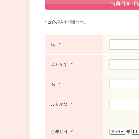
特典付き1
*
は必須入力項目です。
氏
*
ふりがな
*
名
*
ふりがな
*
生年月日
*
年