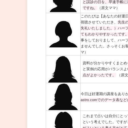
と誤診の日を、早速手帳に
ですね。
（原文ママ）
このたびは【あなたの好運
視聴させていただき、
先生
失礼いたしました。）ハー
てもわかりやすかったです
事をしておりまして、ハー
ませんでした。さっそくお
マ）
資料が分かりやすくまとめ
と実例の応用がバランスよ
点がよかったです。
（原文
今日は好運期の講座をあり
astro.comでのデータ
これまで占いは自分にとっ
という考えでした。ですが
がよいという考え方がとて