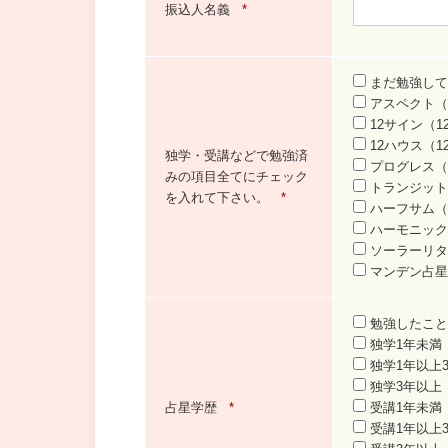
振込人名義
*
まだ勉強して
アスペクト（
12サイン（1
12ハウス（1
独学・受講などで勉強済
プログレス（
みの項目全てにチェック
トランジット
を入れて下さい。
*
ハーフサム（
ハーモニック
ソーラーリタ
マンデン占星
勉強したこと
独学1年未満
独学1年以上
独学3年以上
占星学歴
*
受講1年未満
受講1年以上