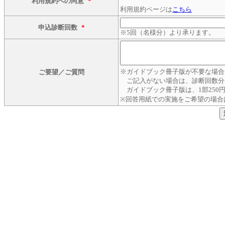
利用規約への同意
*
利用規約ページは
こちら
申込診断回数
*
※5回（名様分）より承ります。
※ガイドブック冊子版が不要な場合
ご要望／ご質問
ご記入がない場合は、診断回数分
ガイドブック冊子版は、1部250
※回答用紙での実施をご希望の場合