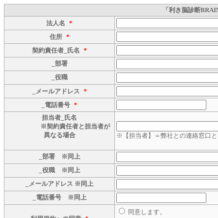
「利き脳診断BRA
法人名
*
住所
*
契約責任者_氏名
*
_部署
_役職
_メールアドレス
*
_電話番号
*
担当者_氏名
※契約責任者と担当者が
異なる場合
※【担当者】＝弊社との連絡窓口と
_部署 ※同上
_役職 ※同上
_メールアドレス ※同上
_電話番号 ※同上
同意します。